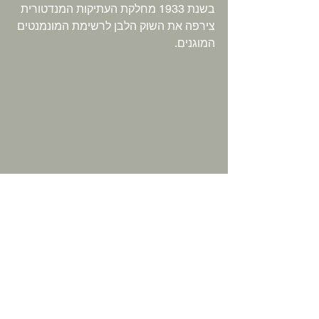
בשנת 1933 מחלקת העתיקות המנדטורית 
צירפה את השוק הלבן לרשימת המונמנטים 
המוגנים.
מצד שני, כשהבריטים סללו את הכביש 
שהוביל מן העיר החדשה ועד לנמל, הם 
שינו את פני השוק לעד. הכביש החדש הזה, 