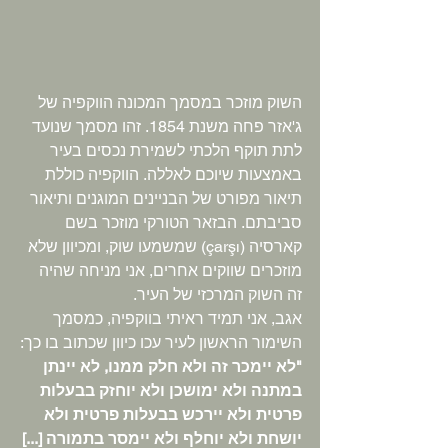
השוק מוזכר במסמך המכונה הווקפיה של 
ג'אזר פחה משנת 1854. זהו מסמך שנועד 
לתת תוקף הלכתי לשמירת נכסים בעיר 
באמצעות שיוכם לאללה. הווקפיה כוללת 
תיאור מפורט של הבניינים המוגנים ותיאור 
סביבתם. הבזאר הטורקי מוזכר בשם 
קארסיה (çarşı) שמשמעו שוק, ומכיוון שלא 
מוזכרים שווקים אחרים, אני מניחה שהיה 
זה השוק המרכזי של העיר. 
אגב, אני תמיד ראיתי בווקפיה, כמסמך 
השימור הראשון לעיר עכו כיוון שכתוב בו כך:
"לא יימכר זה ולא חלק ממנו, לא יינתן 
במתנה ולא ימושכן ולא יוחזק בבעלות 
פרטית ולא יירכש בבעלות פרטית ולא 
יושחת ולא יוחלף ולא יימסר בתמורה [...] 