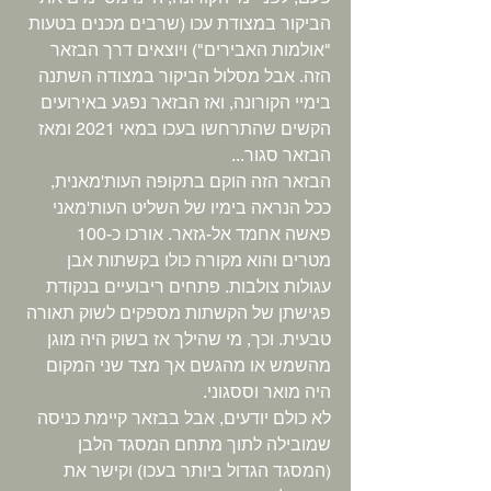
הביקור במצודת עכו (שרבים מכנים בטעות 
"אולמות האבירים") ויוצאים דרך הבזאר 
הזה. אבל מסלול הביקור במצודה השתנה 
בימיי הקורונה, ואז הבזאר נפגע באירועים 
הקשים שהתרחשו בעכו במאי 2021 ומאז 
הבזאר סגור...
הבזאר הזה הוקם בתקופה העות'מאנית, 
ככל הנראה בימיו של השליט העות'מאני 
פאשה אחמד אל-גזאר. אורכו כ-100 
מטרים והוא מקורה כולו בקשתות אבן 
עגולות צולבות. פתחים ריבועיים בנקודת 
פגישתן של הקשתות מספקים לשוק תאורה 
טבעית. וכך, מי שהילך אז בשוק היה מוגן 
מהשמש או מהגשם אך מצד שני המקום 
היה מואר וססגוני.
לא כולם יודעים, אבל בבזאר קיימת כניסה 
שמובילה לתוך מתחם המסגד הלבן 
(המסגד הגדול ביותר בעכו) וקישר את 