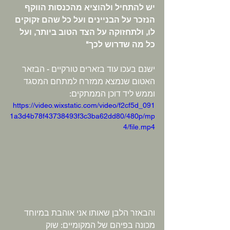
יש להתחיל ולהוציא מהכנסות הווקף 
הנזכר על הבניינים ועל כל שהם זקוקים 
לו, ולתחזוקה על הצד הטוב ביותר, ועל 
כל מה שדרוש לכך"
ישנם בעכו עוד בזארים טורקיים - הבזאר 
האטום שנמצא ממזרח למתחם המסגד 
וממש ליד דוכן הממתקים:
https://video.wixstatic.com/video/f2cf5d_091
1a3d4b78f43738493f3c3ba62dd80/480p/mp
4/file.mp4
והבאזר הלבן שאותו אני אוהבת במיוחד 
מכונה בפיהם של המקומיים: שוק 