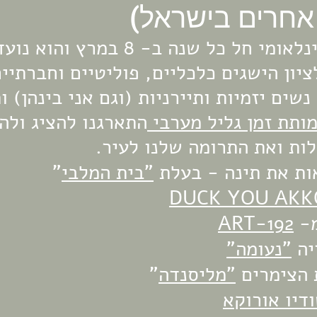
אחרים בישראל)
יום האישה הבינלאומי חל כל שנה ב- 8 ב
ציון הישגים כלכליים, פוליטיים וחברתיי
שים יזמיות ותיירניות (וגם אני בינהן) ו
ותת זמן גליל מערבי 
התארגנו להציג ולה
ות ואת התרומה שלנו לעיר. 
ת את תינה - בעלת 
"בית המלבי
" 
DUCK YOU AKK
- 
ART-192
ה 
"נעומה"
הצימרים 
"מליסנדה
"
דיו אורוקא