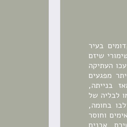
החומה בנויה מאבני כורכר, חלקם נלקחו ממבנים קדומים בעיר 
הסקר ההנדסי השימורי שיזם 
תחום שימור ברשות העתיקות, בשיתוף החברה לפתוח עכו העתיקה 
ונצרת יחד עם רשות מקרקעי ישראל בשנת 1997, איתר מפגעים 
ונזקים בכל היקף החומה. מאות השנים שחלפו מאז בנייתה, 
האקלים, הסביבה הימית, הוספות ופעילויות נוספות גרמו לבליה של 
אבני הבנייה והרס החומה. מוטות עגינה מברזל ששולבו בחומה, 
תיקונים שבוצעו בבטון, שימוש בחומרי מליטה לא מתאימים וחוסר 
תחזוקה מקצועית יצרו בחומה סדקים, גרמו לנשירת אבנים 