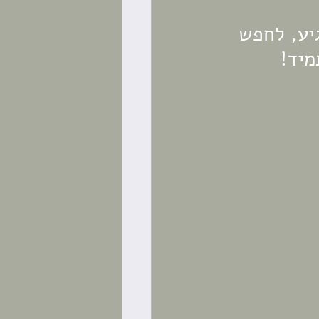
יע, לחפש 
מיד!